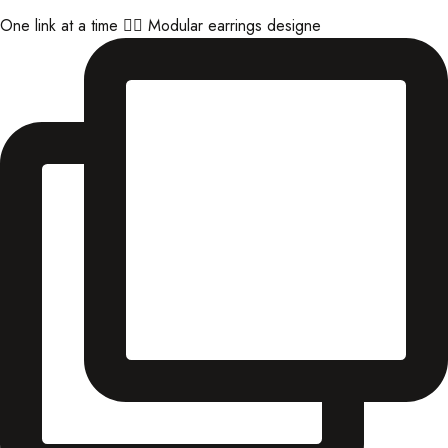
One link at a time ⛓️‍💥 Modular earrings designe