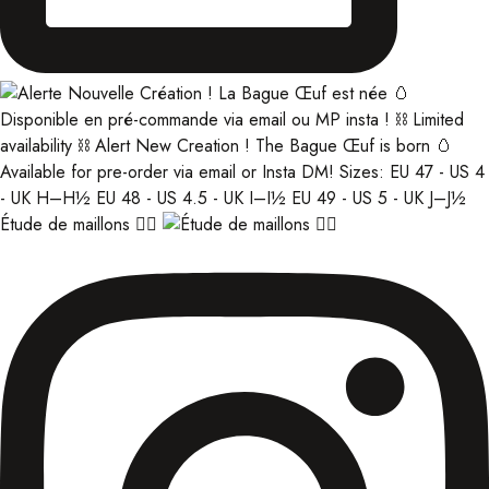
Étude de maillons ⛓️‍💥